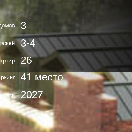
3
домов
3-4
тажей
26
вартир
41 место
ркинг
2027
тройки