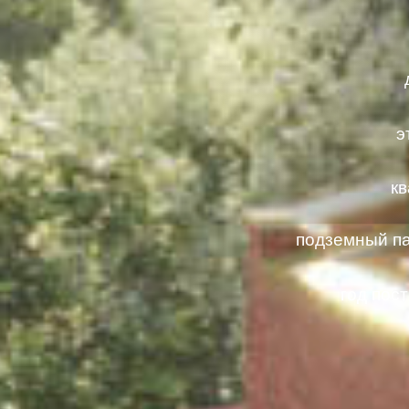
э
к
подземный па
год пос