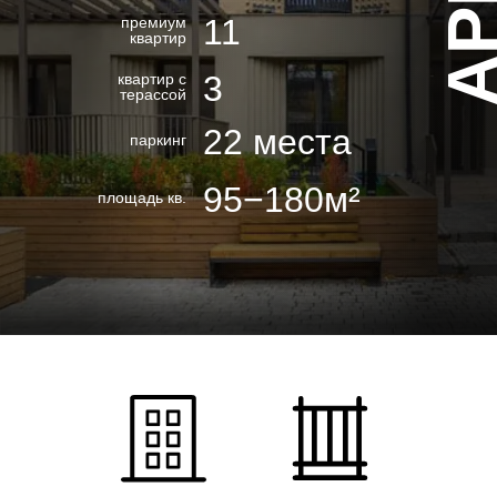
11
премиум
квартир
3
квартир с
терассой
22 места
паркинг
95−180м²
площадь кв.