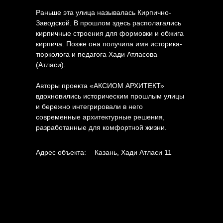
О нас
Услуги
Контакты
Раньше эта улица называлась Кирпично-
Заводской. В прошлом здесь располагались
Проекты
Новости
кирпичные строения для формовки и обжига
кирпича. Позже она получила имя историка-
тюрколога и педагога Хади Атласова
+7 (843) 558-58-20
(Атласи).
rodos-kzn@mail.ru
Авторы проекта «АКСИОМ АРХИТЕКТ»
вдохновились историческим прошлым улицы
Политика конфиденциальности
и бережно интегрировали в него
современные архитектурные решения,
Пользовательское соглашение
разработанные для комфортной жизни.
Адрес объекта:
Казань, Хади Атласи 11
Сайт сделан в агентстве «Горилла»
© 2024 Все права защищены